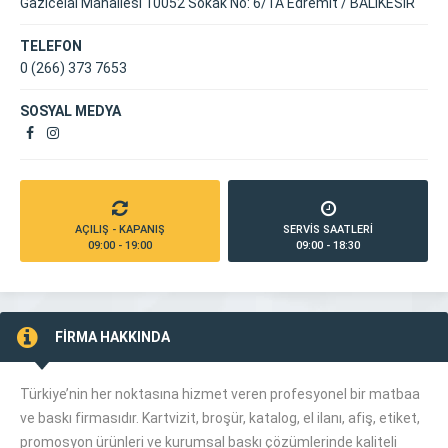
Gazicelal Mahallesi 10052 Sokak No: 6/1A Edremit / BALIKESİR
TELEFON
0 (266) 373 7653
SOSYAL MEDYA
AÇILIŞ - KAPANIŞ
SERVİS SAATLERİ
09:00 - 19:00
09:00 - 18:30
FİRMA HAKKINDA
Türkiye’nin her noktasına hizmet veren profesyonel bir matbaa
ve baskı firmasıdır. Kartvizit, broşür, katalog, el ilanı, afiş, etiket,
promosyon ürünleri ve kurumsal baskı çözümlerinde kaliteli