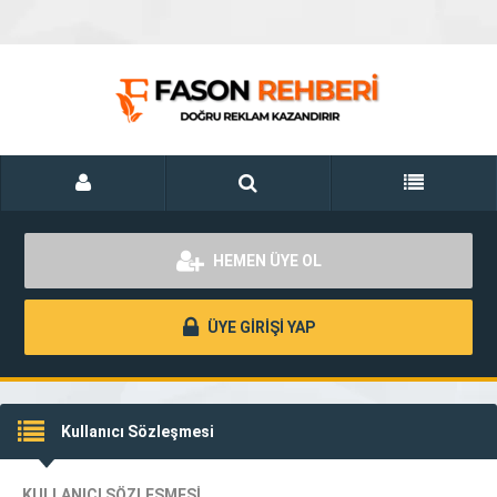
HEMEN ÜYE OL
ÜYE GİRİŞİ YAP
Kullanıcı Sözleşmesi
KULLANICI SÖZLEŞMESİ