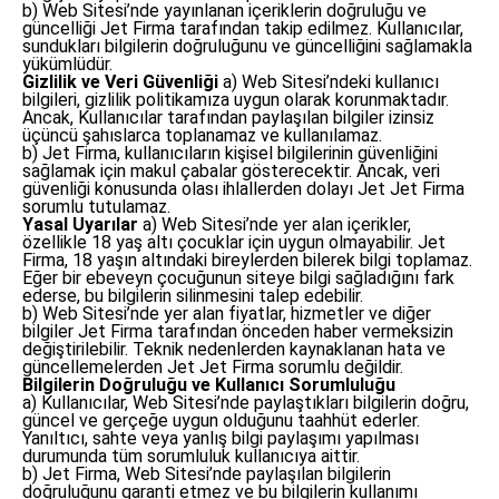
b) Web Sitesi’nde yayınlanan içeriklerin doğruluğu ve
güncelliği Jet Firma tarafından takip edilmez. Kullanıcılar,
sundukları bilgilerin doğruluğunu ve güncelliğini sağlamakla
yükümlüdür.
Gizlilik ve Veri Güvenliği
a) Web Sitesi’ndeki kullanıcı
bilgileri, gizlilik politikamıza uygun olarak korunmaktadır.
Ancak, Kullanıcılar tarafından paylaşılan bilgiler izinsiz
üçüncü şahıslarca toplanamaz ve kullanılamaz.
b) Jet Firma, kullanıcıların kişisel bilgilerinin güvenliğini
sağlamak için makul çabalar gösterecektir. Ancak, veri
güvenliği konusunda olası ihlallerden dolayı Jet Jet Firma
sorumlu tutulamaz.
Yasal Uyarılar
a) Web Sitesi’nde yer alan içerikler,
özellikle 18 yaş altı çocuklar için uygun olmayabilir. Jet
Firma, 18 yaşın altındaki bireylerden bilerek bilgi toplamaz.
Eğer bir ebeveyn çocuğunun siteye bilgi sağladığını fark
ederse, bu bilgilerin silinmesini talep edebilir.
b) Web Sitesi’nde yer alan fiyatlar, hizmetler ve diğer
bilgiler Jet Firma tarafından önceden haber vermeksizin
değiştirilebilir. Teknik nedenlerden kaynaklanan hata ve
güncellemelerden Jet Jet Firma sorumlu değildir.
Bilgilerin Doğruluğu ve Kullanıcı Sorumluluğu
a) Kullanıcılar, Web Sitesi’nde paylaştıkları bilgilerin doğru,
güncel ve gerçeğe uygun olduğunu taahhüt ederler.
Yanıltıcı, sahte veya yanlış bilgi paylaşımı yapılması
durumunda tüm sorumluluk kullanıcıya aittir.
b) Jet Firma, Web Sitesi’nde paylaşılan bilgilerin
doğruluğunu garanti etmez ve bu bilgilerin kullanımı