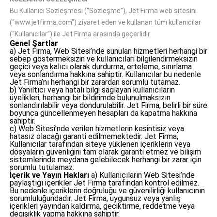
Bu Kullanıcı Sözleşmesi (“Sözleşme”), Jet Firma web sitesini
(“www.jetfirma.com”) ziyaret eden ve kullanan tüm kullanıcılar
(“Kullanıcılar”) ile Jet Firma arasında geçerlidir.
Genel Şartlar
a) Jet Firma, Web Sitesi’nde sunulan hizmetleri herhangi bir
sebep göstermeksizin ve kullanıcıları bilgilendirmeksizin
geçici veya kalıcı olarak durdurma, erteleme, sınırlama
veya sonlandırma hakkına sahiptir. Kullanıcılar bu nedenle
Jet Firma’nı herhangi bir zarardan sorumlu tutamaz.
b) Yanıltıcı veya hatalı bilgi sağlayan kullanıcıların
üyelikleri, herhangi bir bildirimde bulunulmaksızın
sonlandırılabilir veya dondurulabilir. Jet Firma, belirli bir süre
boyunca güncellenmeyen hesapları da kapatma hakkına
sahiptir.
c) Web Sitesi’nde verilen hizmetlerin kesintisiz veya
hatasız olacağı garanti edilmemektedir. Jet Firma,
Kullanıcılar tarafından siteye yüklenen içeriklerin veya
dosyaların güvenliğini tam olarak garanti etmez ve bilişim
sistemlerinde meydana gelebilecek herhangi bir zarar için
sorumlu tutulamaz.
İçerik ve Yayın Hakları
a) Kullanıcıların Web Sitesi’nde
paylaştığı içerikler Jet Firma tarafından kontrol edilmez.
Bu nedenle içeriklerin doğruluğu ve güvenilirliği kullanıcının
sorumluluğundadır. Jet Firma, uygunsuz veya yanlış
içerikleri yayından kaldırma, geciktirme, reddetme veya
değişiklik yapma hakkına sahiptir.