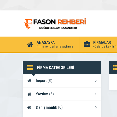
ANASAYFA
FİRMALAR
firma rehberi anasayfanız
yüzlerce kayıtlı f
FİRMA KATEGORİLERİ
İnşaat
(8)
Yazılım
(5)
Danışmanlık
(6)