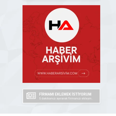
FİRMAMI EKLEMEK İSTİYORUM
5 dakikanızı ayırarak firmanızı ekleyin..