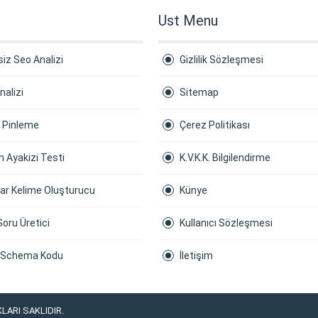
Ust Menu
iz Seo Analizi
Gizlilik Sözleşmesi
nalizi
Sitemap
a Pinleme
Çerez Politikası
 Ayakizi Testi
K.V.K.K. Bilgilendirme
ar Kelime Oluşturucu
Künye
Soru Üretici
Kullanıcı Sözleşmesi
 Schema Kodu
İletişim
LARI SAKLIDIR.