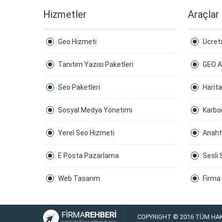
Hizmetler
Araçlar
Geo Hizmeti
Ücrets
Tanıtım Yazısı Paketleri
GEO A
Seo Paketleri
Harit
Sosyal Medya Yönetimi
Karbon
Yerel Seo Hizmeti
Anaht
E Posta Pazarlama
Sesli 
Web Tasarım
Firma
COPYRIGHT © 2016 TÜM HAK