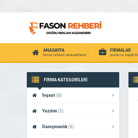
ANASAYFA
FİRMALAR
firma rehberi anasayfanız
yüzlerce kayıtlı f
FİRMA KATEGORİLERİ
İnşaat
(8)
Yazılım
(5)
Danışmanlık
(6)