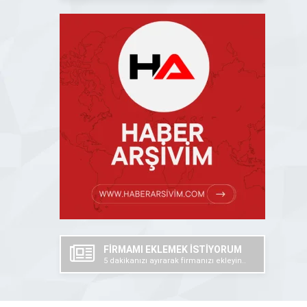
FİRMAMI EKLEMEK İSTİYORUM
5 dakikanızı ayırarak firmanızı ekleyin..