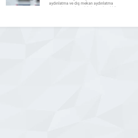
aydınlatma ve dış mekan aydınlatma
çözümlerimiz ile mekânlarınızda şıklığı
ve verimliliği bir arada sunuyoruz.
Firmamız, LED aydınlatma ürünleri
kullanarak enerji tasarruflu ve çevre
dostu sistemler kurmaktadır. Dekoratif
aydınlatma projelerimiz,
mekanlarınızın estetik değerini […]