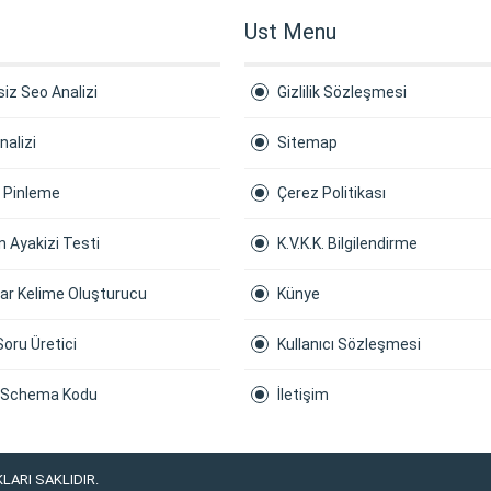
Ust Menu
iz Seo Analizi
Gizlilik Sözleşmesi
nalizi
Sitemap
a Pinleme
Çerez Politikası
 Ayakizi Testi
K.V.K.K. Bilgilendirme
ar Kelime Oluşturucu
Künye
Soru Üretici
Kullanıcı Sözleşmesi
 Schema Kodu
İletişim
LARI SAKLIDIR.