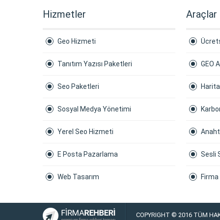
Hizmetler
Araçlar
Geo Hizmeti
Ücrets
Tanıtım Yazısı Paketleri
GEO A
Seo Paketleri
Harit
Sosyal Medya Yönetimi
Karbon
Yerel Seo Hizmeti
Anaht
E Posta Pazarlama
Sesli 
Web Tasarım
Firma
COPYRIGHT © 2016 TÜM HAK