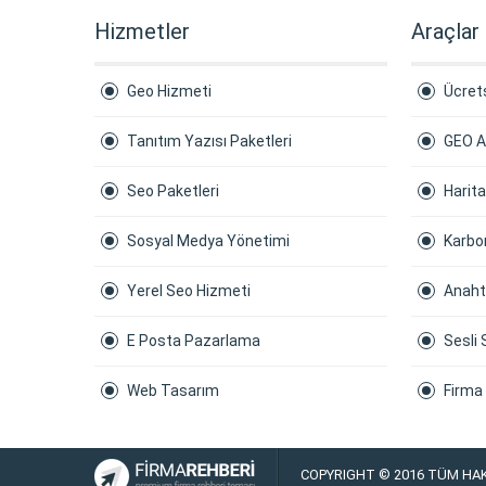
Hizmetler
Araçlar
Geo Hizmeti
Ücrets
Tanıtım Yazısı Paketleri
GEO A
Seo Paketleri
Harit
Sosyal Medya Yönetimi
Karbon
Yerel Seo Hizmeti
Anaht
E Posta Pazarlama
Sesli 
Web Tasarım
Firma
COPYRIGHT © 2016 TÜM HAK