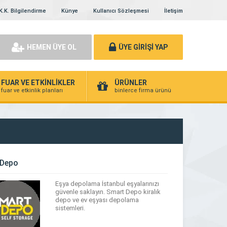
K.K. Bilgilendirme
Künye
Kullanıcı Sözleşmesi
İletişim
HEMEN ÜYE OL
ÜYE GİRİŞİ YAP
FUAR VE ETKİNLİKLER
ÜRÜNLER
fuar ve etkinlik planları
binlerce firma ürünü
 Depo
Eşya depolama İstanbul eşyalarınızı
güvenle saklayın. Smart Depo kiralık
depo ve ev eşyası depolama
sistemleri.