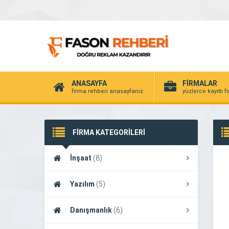
ANASAYFA
FİRMALAR
firma rehberi anasayfanız
yüzlerce kayıtlı f
FİRMA KATEGORİLERİ
İnşaat
(8)
Yazılım
(5)
Danışmanlık
(6)