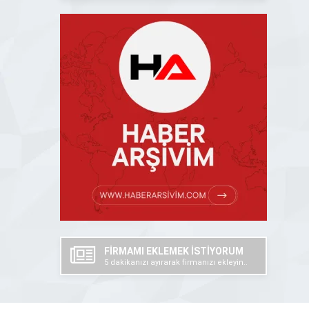
FİRMAMI EKLEMEK İSTİYORUM
5 dakikanızı ayırarak firmanızı ekleyin..