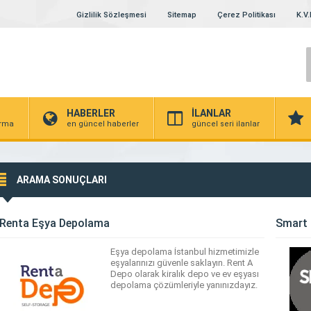
Gizlilik Sözleşmesi
Sitemap
Çerez Politikası
K.V.
HABERLER
İLANLAR
irma
en güncel haberler
güncel seri ilanlar
ARAMA SONUÇLARI
Renta Eşya Depolama
Smart
Eşya depolama İstanbul hizmetimizle
eşyalarınızı güvenle saklayın. Rent A
Depo olarak kiralık depo ve ev eşyası
depolama çözümleriyle yanınızdayız.