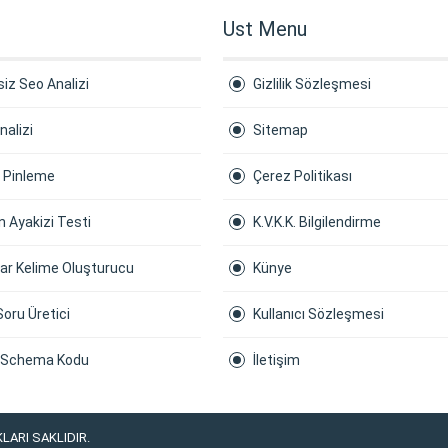
Ust Menu
iz Seo Analizi
Gizlilik Sözleşmesi
nalizi
Sitemap
a Pinleme
Çerez Politikası
 Ayakizi Testi
K.V.K.K. Bilgilendirme
ar Kelime Oluşturucu
Künye
Soru Üretici
Kullanıcı Sözleşmesi
 Schema Kodu
İletişim
LARI SAKLIDIR.