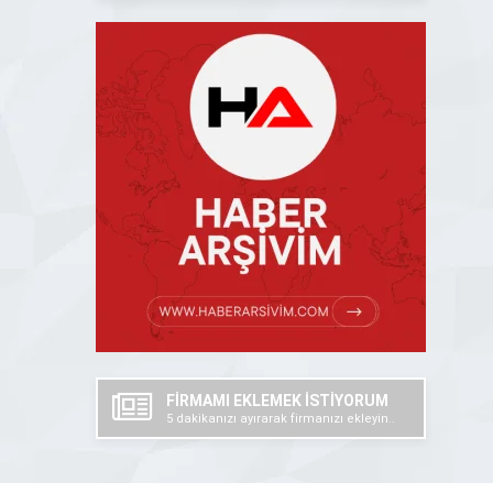
FİRMAMI EKLEMEK İSTİYORUM
5 dakikanızı ayırarak firmanızı ekleyin..