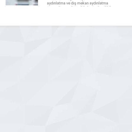
aydınlatma ve dış mekan aydınlatma
çözümlerimiz ile mekânlarınızda şıklığı
ve verimliliği bir arada sunuyoruz.
Firmamız, LED aydınlatma ürünleri
kullanarak enerji tasarruflu ve çevre
dostu sistemler kurmaktadır. Dekoratif
aydınlatma projelerimiz,
mekanlarınızın estetik değerini […]