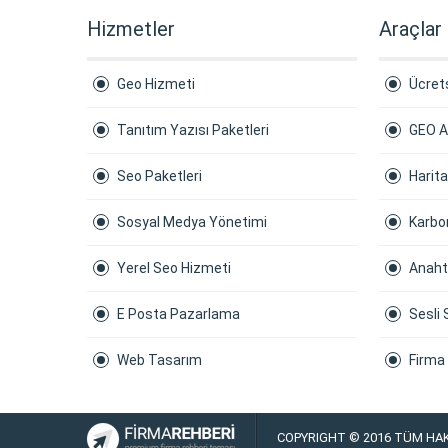
Hizmetler
Araçlar
Geo Hizmeti
Ücrets
Tanıtım Yazısı Paketleri
GEO A
Seo Paketleri
Harit
Sosyal Medya Yönetimi
Karbon
Yerel Seo Hizmeti
Anaht
E Posta Pazarlama
Sesli 
Web Tasarım
Firma
COPYRIGHT © 2016 TÜM HAK