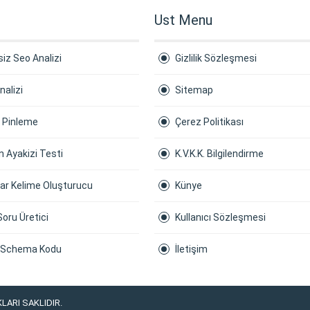
Ust Menu
iz Seo Analizi
Gizlilik Sözleşmesi
nalizi
Sitemap
a Pinleme
Çerez Politikası
 Ayakizi Testi
K.V.K.K. Bilgilendirme
ar Kelime Oluşturucu
Künye
Soru Üretici
Kullanıcı Sözleşmesi
 Schema Kodu
İletişim
LARI SAKLIDIR.