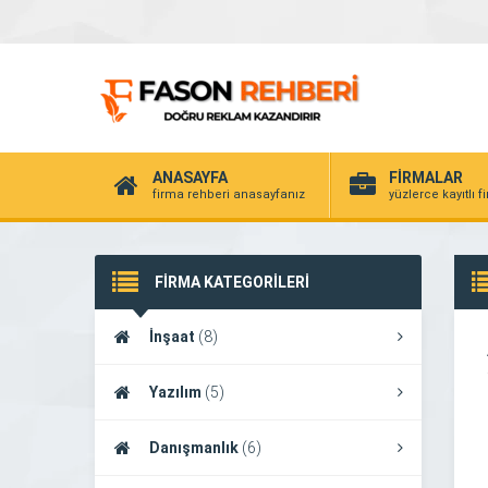
ANASAYFA
FİRMALAR
firma rehberi anasayfanız
yüzlerce kayıtlı f
FİRMA KATEGORİLERİ
İnşaat
(8)
Yazılım
(5)
Danışmanlık
(6)