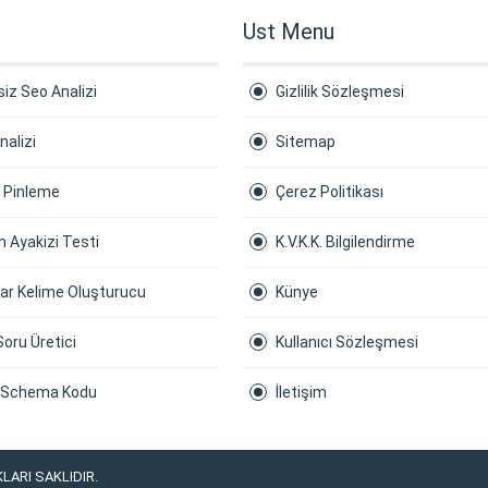
Ust Menu
iz Seo Analizi
Gizlilik Sözleşmesi
nalizi
Sitemap
a Pinleme
Çerez Politikası
 Ayakizi Testi
K.V.K.K. Bilgilendirme
ar Kelime Oluşturucu
Künye
Soru Üretici
Kullanıcı Sözleşmesi
 Schema Kodu
İletişim
LARI SAKLIDIR.