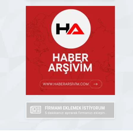
FİRMAMI EKLEMEK İSTİYORUM
5 dakikanızı ayırarak firmanızı ekleyin..