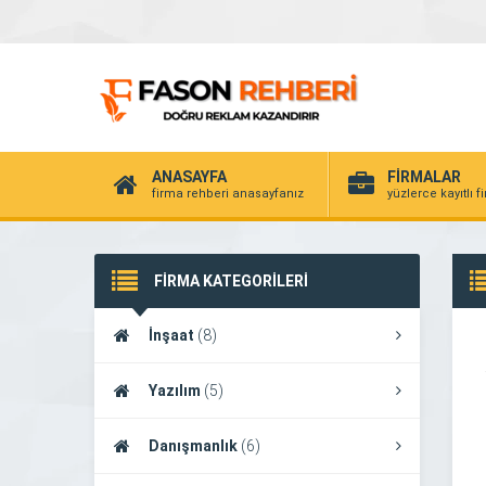
ANASAYFA
FİRMALAR
firma rehberi anasayfanız
yüzlerce kayıtlı f
FİRMA KATEGORİLERİ
İnşaat
(8)
Yazılım
(5)
Danışmanlık
(6)