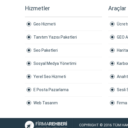
Hizmetler
Araçlar
Geo Hizmeti
Ücrets
Tanıtım Yazısı Paketleri
GEO A
Seo Paketleri
Harit
Sosyal Medya Yönetimi
Karbon
Yerel Seo Hizmeti
Anaht
E Posta Pazarlama
Sesli 
Web Tasarım
Firma
COPYRIGHT © 2016 TÜM HAK