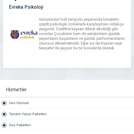
Evreka Psikoloji
Günümüzün hızlı tempolu yaşamında bireylerin
çeşitli psikolojik zorluklarla karşılaşması oldukça
yaygındır. Özellikle kayseri dikkat eksikliği gibi
sorunlar Çocukların hem de yetişkinlerin günlük
yaşamlarını başarılarını ve günlük performanslarını
olumsuz etkilemektedir. Eğer siz de Kayseri veya
Nevşehir’de yaşıyor bu tür konularda destek
arıyorsanız doğru yerdesiniz. kayseri psikolog ve
Nevşehir dikkat eksikliği tedavisi hakkında Evreka
psikoloji olarak size […]
Hizmetler
Geo Hizmeti
Tanıtım Yazısı Paketleri
Seo Paketleri