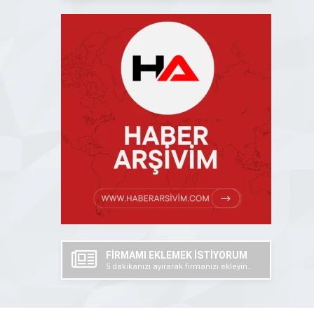
FİRMAMI EKLEMEK İSTİYORUM
5 dakikanızı ayırarak firmanızı ekleyin..