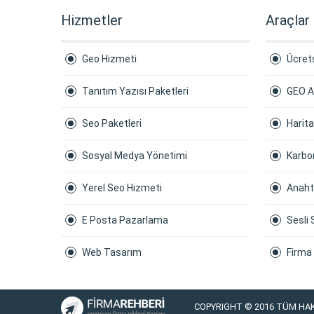
Hizmetler
Araçlar
Geo Hizmeti
Ücrets
Tanıtım Yazısı Paketleri
GEO A
Seo Paketleri
Harit
Sosyal Medya Yönetimi
Karbon
Yerel Seo Hizmeti
Anaht
E Posta Pazarlama
Sesli 
Web Tasarım
Firma
COPYRIGHT © 2016 TÜM HAK