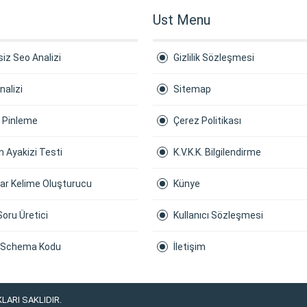
Ust Menu
iz Seo Analizi
Gizlilik Sözleşmesi
nalizi
Sitemap
a Pinleme
Çerez Politikası
 Ayakizi Testi
K.V.K.K. Bilgilendirme
ar Kelime Oluşturucu
Künye
Soru Üretici
Kullanıcı Sözleşmesi
 Schema Kodu
İletişim
LARI SAKLIDIR.