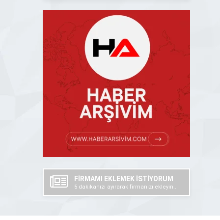
FİRMAMI EKLEMEK İSTİYORUM
5 dakikanızı ayırarak firmanızı ekleyin..