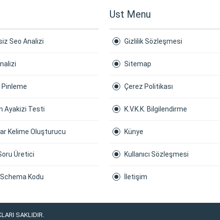
Ust Menu
iz Seo Analizi
Gizlilik Sözleşmesi
nalizi
Sitemap
a Pinleme
Çerez Politikası
 Ayakizi Testi
K.V.K.K. Bilgilendirme
ar Kelime Oluşturucu
Künye
Soru Üretici
Kullanıcı Sözleşmesi
 Schema Kodu
İletişim
LARI SAKLIDIR.