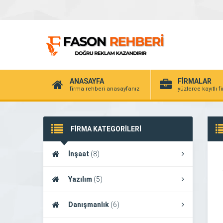
ANASAYFA
FİRMALAR
firma rehberi anasayfanız
yüzlerce kayıtlı f
FİRMA KATEGORİLERİ
İnşaat
(8)
Yazılım
(5)
Danışmanlık
(6)