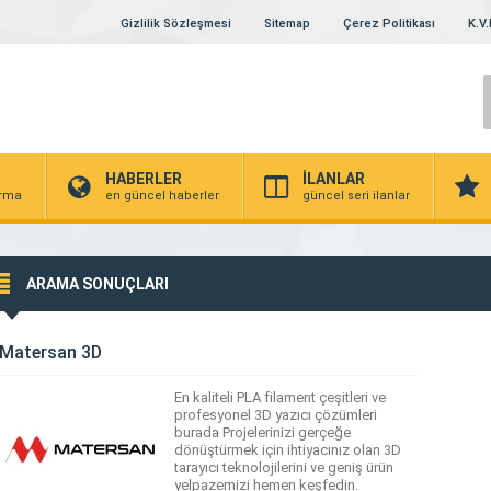
Gizlilik Sözleşmesi
Sitemap
Çerez Politikası
K.V.
HABERLER
İLANLAR
irma
en güncel haberler
güncel seri ilanlar
ARAMA SONUÇLARI
Matersan 3D
En kaliteli PLA filament çeşitleri ve
profesyonel 3D yazıcı çözümleri
burada Projelerinizi gerçeğe
dönüştürmek için ihtiyacınız olan 3D
tarayıcı teknolojilerini ve geniş ürün
yelpazemizi hemen keşfedin.