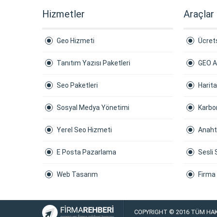
Hizmetler
Araçlar
Geo Hizmeti
Ücrets
Tanıtım Yazısı Paketleri
GEO A
Seo Paketleri
Harit
Sosyal Medya Yönetimi
Karbon
Yerel Seo Hizmeti
Anaht
E Posta Pazarlama
Sesli 
Web Tasarım
Firma
COPYRIGHT © 2016 TÜM HAK