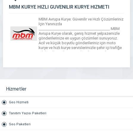
MBM KURYE HIZLI GÜVENİLİR KURYE HİZMETİ
MBM Avrupa Kurye: Güvenilir ve Hızlı Çözümleriniz
İçin Yanınızda
________________________________________ MBM
Avrupa Kurye olarak, geniş hizmet yelpazemizle
gönderilerinize en uygun çözümleri sunuyoruz.
Acil ve küçük boyutlu gönderileriniz için moto
kurye ve hızlı kurye servislerimizle şehir içi trafiğe
takılmadan en kısa sürede adresinize ulaşıyoruz.
Daha büyük paketleriniz içinse, arabalı kurye
seçeneğimizle güvenli ve planlı bir teslimat […]
Hizmetler
Geo Hizmeti
Tanıtım Yazısı Paketleri
Seo Paketleri