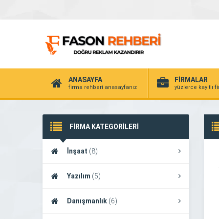
ANASAYFA
FİRMALAR
firma rehberi anasayfanız
yüzlerce kayıtlı f
FİRMA KATEGORİLERİ
İnşaat
(8)
Yazılım
(5)
Danışmanlık
(6)