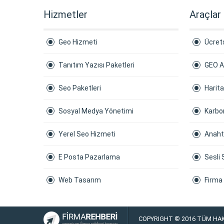
Hizmetler
Araçlar
Geo Hizmeti
Ücrets
Tanıtım Yazısı Paketleri
GEO A
Seo Paketleri
Harit
Sosyal Medya Yönetimi
Karbon
Yerel Seo Hizmeti
Anaht
E Posta Pazarlama
Sesli 
Web Tasarım
Firma
COPYRIGHT © 2016 TÜM HAK