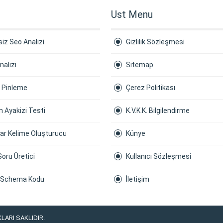
Ust Menu
iz Seo Analizi
Gizlilik Sözleşmesi
nalizi
Sitemap
a Pinleme
Çerez Politikası
 Ayakizi Testi
K.V.K.K. Bilgilendirme
ar Kelime Oluşturucu
Künye
Soru Üretici
Kullanıcı Sözleşmesi
 Schema Kodu
İletişim
LARI SAKLIDIR.