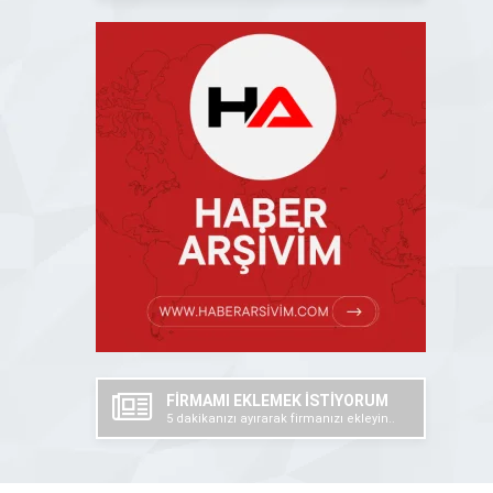
FİRMAMI EKLEMEK İSTİYORUM
5 dakikanızı ayırarak firmanızı ekleyin..