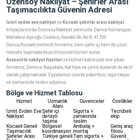
Özensoy Nakliyat – Şehirler Arası
Taşımacılıkta Güvenin Adresi
İzmit evden eve nakliyat
ve
Kocaeli şehirler arası nakliyat
ihtiyaçlarınızda Özensoy Nakliyat yanınızda. Darıca Osmangazi
Mahallesi Aşıroğlu Caddesi, Kavaklı Sk. No:8, 41700
Darıca/Kocaeli merkezli firmamız, hem şehir içi hem de uzun
mesafe taşımalarda profesyonel hizmet sunar.
Asansörlü nakliyat fiyatları
ve hizmet kalitesiyle öne çıkan
firmamız, Derince, Başiskele, Kartepe ve çevre ilçelerde de aktif
olarak çalışmaktadır. Eşyalarınızı özenle paketliyor, sigortalıyor
ve zamanında teslim ediyoruz.
Bölge ve Hizmet Tablosu
Hizmet
Uzmanlık
Güvenceler
Özellikler
Alanı
İzmit Evden Eve
Şehir içi
Sigorta +
Tecrübeli
Nakliyat
detaylı
zamanında
ekip
taşıma
teslim
Kocaeli Geneli
Bölgesel
Ambalaj +
Geniş araç
Taşımacılık
koordinasyon
montaj
filosu
Şehirler Arası
Türkiye geneli
Tam sigorta +
Güvenli