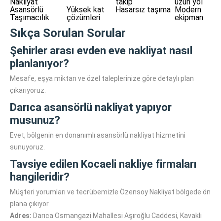
Nakliyat
takip
uzun yol
Asansörlü
Yüksek kat
Hasarsız taşıma
Modern
Taşımacılık
çözümleri
ekipman
Sıkça Sorulan Sorular
Şehirler arası evden eve nakliyat nasıl
planlanıyor?
Mesafe, eşya miktarı ve özel taleplerinize göre detaylı plan
çıkarıyoruz.
Darıca asansörlü nakliyat yapıyor
musunuz?
Evet, bölgenin en donanımlı asansörlü nakliyat hizmetini
sunuyoruz.
Tavsiye edilen Kocaeli nakliye firmaları
hangileridir?
Müşteri yorumları ve tecrübemizle Özensoy Nakliyat bölgede ön
plana çıkıyor.
Adres:
Darıca Osmangazi Mahallesi Aşıroğlu Caddesi, Kavaklı