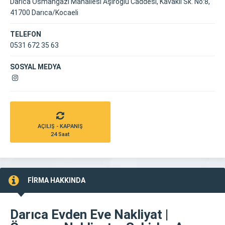
Darıca Osmangazi Mahallesi Aşıroğlu Caddesi, Kavaklı Sk. No:8,
41700 Darıca/Kocaeli
TELEFON
0531 672 35 63
SOSYAL MEDYA
AÇILIŞ - KAPANIŞ
24 Saat
FİRMA HAKKINDA
Darıca Evden Eve Nakliyat |