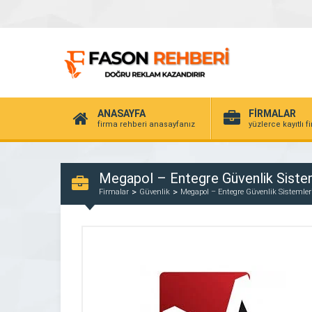
ANASAYFA
FİRMALAR
firma rehberi anasayfanız
yüzlerce kayıtlı f
Megapol – Entegre Güvenlik Sistem
Firmalar
Güvenlik
Megapol – Entegre Güvenlik Sistemler