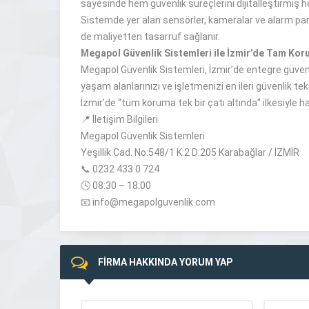
sayesinde hem güvenlik süreçlerini dijitalleştirmiş 
Sistemde yer alan sensörler, kameralar ve alarm pane
de maliyetten tasarruf sağlanır.
Megapol Güvenlik Sistemleri ile İzmir’de Tam Ko
Megapol Güvenlik Sistemleri, İzmir’de entegre güvenli
yaşam alanlarınızı ve işletmenizi en ileri güvenlik tekn
İzmir’de “tüm koruma tek bir çatı altında” ilkesiyle
📍 İletişim Bilgileri
Megapol Güvenlik Sistemleri
Yeşillik Cad. No:548/1 K:2 D:205 Karabağlar / İZMİR
📞 0232 433 0 724
🕓 08:30 – 18:00
📧 info@megapolguvenlik.com
FİRMA HAKKINDA YORUM YAP