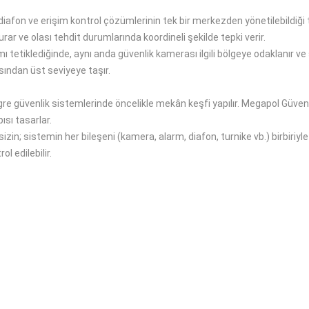
iafon ve erişim kontrol çözümlerinin tek bir merkezden yönetilebildiği te
kurar ve olası tehdit durumlarında koordineli şekilde tepki verir.
mı tetiklediğinde, aynı anda güvenlik kamerası ilgili bölgeye odaklanır 
sından üst seviyeye taşır.
tegre güvenlik sistemlerinde öncelikle mekân keşfi yapılır. Megapol Güve
ısı tasarlar.
in; sistemin her bileşeni (kamera, alarm, diafon, turnike vb.) birbiriyle
l edilebilir.