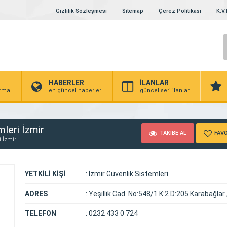
Gizlilik Sözleşmesi
Sitemap
Çerez Politikası
K.V.
HABERLER
İLANLAR
irma
en güncel haberler
güncel seri ilanlar
leri İzmir
TAKİBE AL
FAVO
i İzmir
YETKİLİ KİŞİ
:
İzmir Güvenlik Sistemleri
ADRES
:
Yeşillik Cad. No:548/1 K:2 D:205 Karabağlar
TELEFON
:
0232 433 0 724