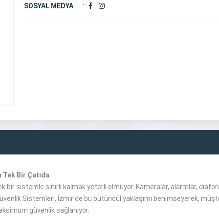
SOSYAL MEDYA
:
 Tek Bir Çatıda
tek bir sistemle sınırlı kalmak yeterli olmuyor. Kameralar, alarmlar, diafon
üvenlik Sistemleri, İzmir’de bu bütüncül yaklaşımı benimseyerek, müşte
aksimum güvenlik sağlanıyor.