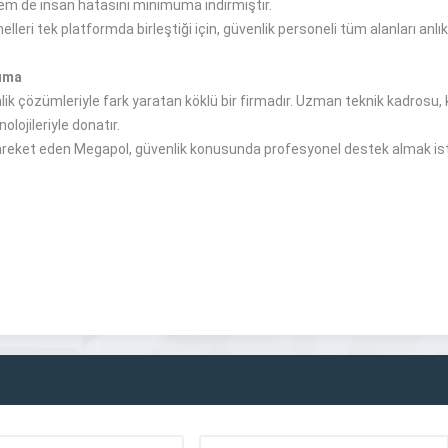
hem de insan hatasını minimuma indirmiştir.
lleri tek platformda birleştiği için, güvenlik personeli tüm alanları an
ruma
k çözümleriyle fark yaratan köklü bir firmadır. Uzman teknik kadrosu, ka
olojileriyle donatır.
 hareket eden Megapol, güvenlik konusunda profesyonel destek almak ist