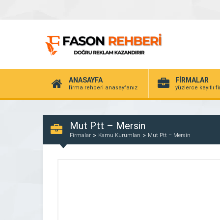
ANASAYFA
FİRMALAR
firma rehberi anasayfanız
yüzlerce kayıtlı f
Mut Ptt – Mersin
Firmalar
Kamu Kurumları
Mut Ptt – Mersin