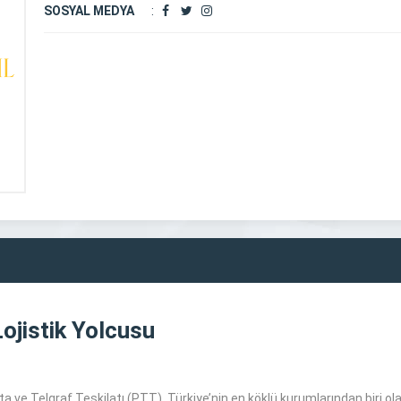
SOSYAL MEDYA
:
Lojistik Yolcusu
 ve Telgraf Teşkilatı (PTT), Türkiye’nin en köklü kurumlarından biri ol