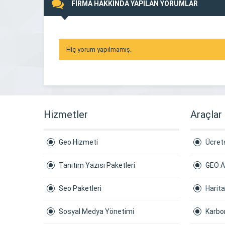
FİRMA HAKKINDA YAPILAN YORUMLAR
Hiç yorum yapılmamış.
Hizmetler
Araçlar
Geo Hizmeti
Ücrets
Tanıtım Yazısı Paketleri
GEO A
Seo Paketleri
Harit
Sosyal Medya Yönetimi
Karbon