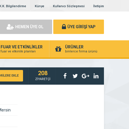
K.K. Bilgilendirme
Künye
Kullanıcı Sözleşmesi
İletişim
HEMEN ÜYE OL
ÜYE GİRİŞİ YAP
FUAR VE ETKİNLİKLER
ÜRÜNLER
fuar ve etkinlik planları
binlerce firma ürünü
208
RİLERE EKLE
ZİYARETÇİ
Mersin