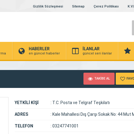
Gizlilik Sözleşmesi
Sitemap
Çerez Politikası
K.V.
HABERLER
İLANLAR
irma
en güncel haberler
güncel seri ilanlar
TAKİBE AL
FAVO
YETKİLİ KİŞİ
:
T.C. Posta ve Telgraf Teşkilatı
ADRES
:
Kale Mahallesi Dış Çarşı Sokak No: 44 Mut 
TELEFON
:
03247741001