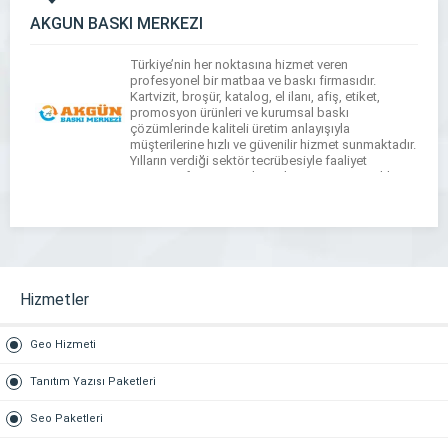
AKGÜN BASKI MERKEZİ
Türkiye’nin her noktasına hizmet veren
profesyonel bir matbaa ve baskı firmasıdır.
Kartvizit, broşür, katalog, el ilanı, afiş, etiket,
promosyon ürünleri ve kurumsal baskı
çözümlerinde kaliteli üretim anlayışıyla
müşterilerine hızlı ve güvenilir hizmet sunmaktadır.
Yılların verdiği sektör tecrübesiyle faaliyet
gösteren firmamız, işletmelerin tanıtım ve reklam
ihtiyaçlarına özel çözümler üretmektedir. Modern
baskı teknolojileri, kaliteli malzeme kullanımı ve
[…]
Hizmetler
Geo Hizmeti
Tanıtım Yazısı Paketleri
Seo Paketleri