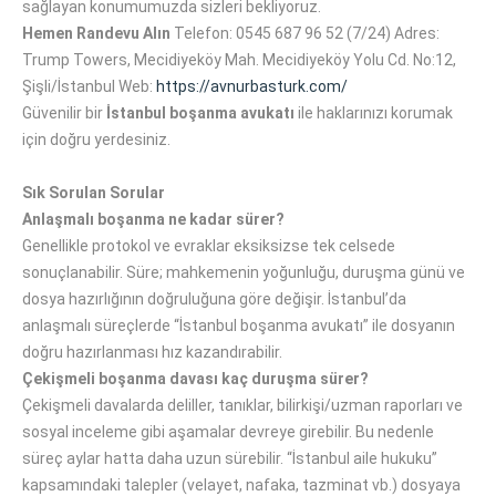
sağlayan konumumuzda sizleri bekliyoruz.
Hemen Randevu Alın
Telefon: 0545 687 96 52 (7/24) Adres:
Trump Towers, Mecidiyeköy Mah. Mecidiyeköy Yolu Cd. No:12,
Şişli/İstanbul Web:
https://avnurbasturk.com/
Güvenilir bir
İstanbul boşanma avukatı
ile haklarınızı korumak
için doğru yerdesiniz.
Sık Sorulan Sorular
Anlaşmalı boşanma ne kadar sürer?
Genellikle protokol ve evraklar eksiksizse tek celsede
sonuçlanabilir. Süre; mahkemenin yoğunluğu, duruşma günü ve
dosya hazırlığının doğruluğuna göre değişir. İstanbul’da
anlaşmalı süreçlerde “İstanbul boşanma avukatı” ile dosyanın
doğru hazırlanması hız kazandırabilir.
Çekişmeli boşanma davası kaç duruşma sürer?
Çekişmeli davalarda deliller, tanıklar, bilirkişi/uzman raporları ve
sosyal inceleme gibi aşamalar devreye girebilir. Bu nedenle
süreç aylar hatta daha uzun sürebilir. “İstanbul aile hukuku”
kapsamındaki talepler (velayet, nafaka, tazminat vb.) dosyaya