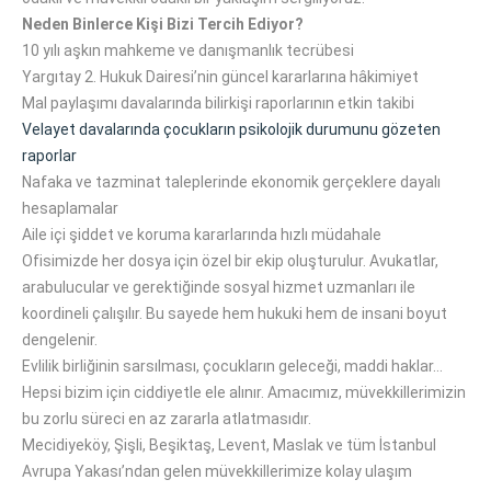
Neden Binlerce Kişi Bizi Tercih Ediyor?
10 yılı aşkın mahkeme ve danışmanlık tecrübesi
Yargıtay 2. Hukuk Dairesi’nin güncel kararlarına hâkimiyet
Mal paylaşımı davalarında bilirkişi raporlarının etkin takibi
Velayet davalarında çocukların psikolojik durumunu gözeten
raporlar
Nafaka ve tazminat taleplerinde ekonomik gerçeklere dayalı
hesaplamalar
Aile içi şiddet ve koruma kararlarında hızlı müdahale
Ofisimizde her dosya için özel bir ekip oluşturulur. Avukatlar,
arabulucular ve gerektiğinde sosyal hizmet uzmanları ile
koordineli çalışılır. Bu sayede hem hukuki hem de insani boyut
dengelenir.
Evlilik birliğinin sarsılması, çocukların geleceği, maddi haklar…
Hepsi bizim için ciddiyetle ele alınır. Amacımız, müvekkillerimizin
bu zorlu süreci en az zararla atlatmasıdır.
Mecidiyeköy, Şişli, Beşiktaş, Levent, Maslak ve tüm İstanbul
Avrupa Yakası’ndan gelen müvekkillerimize kolay ulaşım