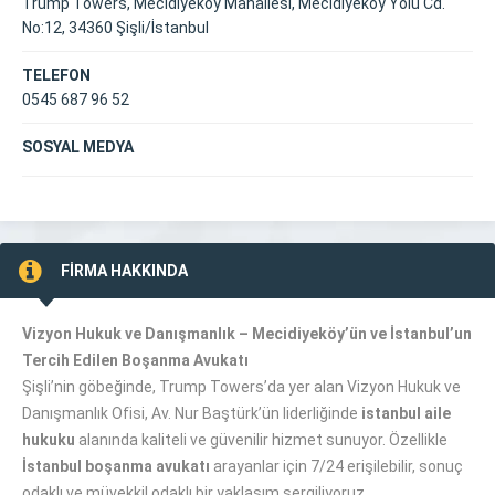
Trump Towers, Mecidiyeköy Mahallesi, Mecidiyeköy Yolu Cd.
No:12, 34360 Şişli/İstanbul
TELEFON
0545 687 96 52
SOSYAL MEDYA
FİRMA HAKKINDA
Vizyon Hukuk ve Danışmanlık – Mecidiyeköy’ün ve İstanbul’un
Tercih Edilen Boşanma Avukatı
Şişli’nin göbeğinde, Trump Towers’da yer alan Vizyon Hukuk ve
Danışmanlık Ofisi, Av. Nur Baştürk’ün liderliğinde
istanbul aile
hukuku
alanında kaliteli ve güvenilir hizmet sunuyor. Özellikle
İstanbul boşanma avukatı
arayanlar için 7/24 erişilebilir, sonuç
odaklı ve müvekkil odaklı bir yaklaşım sergiliyoruz.