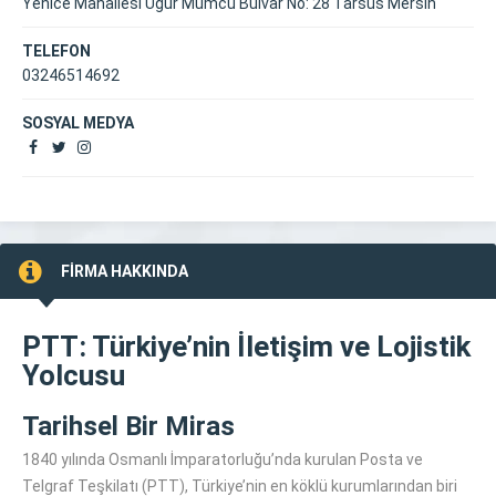
Yenice Mahallesi Uğur Mumcu Bulvar No: 28 Tarsus Mersin
TELEFON
03246514692
SOSYAL MEDYA
FİRMA HAKKINDA
PTT: Türkiye’nin İletişim ve Lojistik
Yolcusu
Tarihsel Bir Miras
1840 yılında Osmanlı İmparatorluğu’nda kurulan Posta ve
Telgraf Teşkilatı (PTT), Türkiye’nin en köklü kurumlarından biri