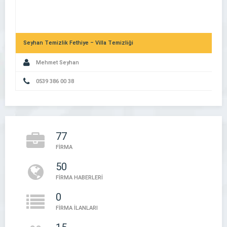
Seyhan Temizlik Fethiye – Villa Temizliği
Mehmet Seyhan
0539 386 00 38
Dijital Kimliğinizi Güçlendirin: Şirket Rehberlerinin Marka Değerin
77
Etkisi
FİRMA
50
Firma Evi – Firma Rehberi
FİRMA HABERLERİ
Firma Evi
0
FİRMA İLANLARI
05394497888