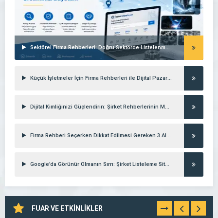
Sektörel Firma Rehberleri: Doğru Sektörde Listelenmenin Gücü
Küçük İşletmeler İçin Firma Rehberleri ile Dijital Pazarlama Stratejileri
Dijital Kimliğinizi Güçlendirin: Şirket Rehberlerinin Marka Değerine Etkisi
Firma Rehberi Seçerken Dikkat Edilmesi Gereken 3 Altın Kural
Google’da Görünür Olmanın Sırrı: Şirket Listeleme Siteleri
FUAR VE ETKİNLİKLER
TÜMÜNÜ