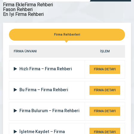
Firma EkleFirma Rehberi
Fason Rehberi
En İyi Firma Rehberi
Çorum Avukat Enes Mantı
Firma Rehberleri
FİRMA ÜNVANI
İŞLEM
Hızlı Firma – Firma Rehberi
FİRMA DETAYI
Bu Firma – Firma Rehberi
FİRMA DETAYI
Firma Bulurum – Firma Rehberi
FİRMA DETAYI
İşletme Kaydet – Firma
FİRMA DETAYI