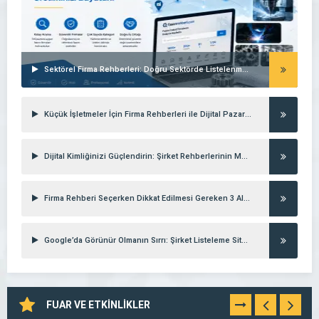
Sektörel Firma Rehberleri: Doğru Sektörde Listelenmenin Gücü
Küçük İşletmeler İçin Firma Rehberleri ile Dijital Pazarlama Stratejileri
Dijital Kimliğinizi Güçlendirin: Şirket Rehberlerinin Marka Değerine Etkisi
Firma Rehberi Seçerken Dikkat Edilmesi Gereken 3 Altın Kural
Google’da Görünür Olmanın Sırrı: Şirket Listeleme Siteleri
FUAR VE ETKİNLİKLER
TÜMÜNÜ