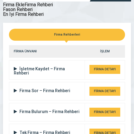
Firma EkleFirma Rehberi
Fason Rehberi
En İyi Firma Rehberi
Çorum Avukat Enes Mantı
Firma Rehberleri
FİRMA ÜNVANI
İŞLEM
İşletme Kaydet – Firma
FİRMA DETAYI
Rehberi
Firma Sor – Firma Rehberi
FİRMA DETAYI
Firma Bulurum – Firma Rehberi
FİRMA DETAYI
Tek Firma – Firma Rehberi
FİRMA DETAYI