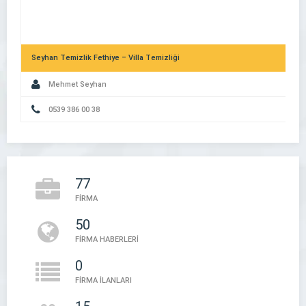
Seyhan Temizlik Fethiye – Villa Temizliği
Mehmet Seyhan
0539 386 00 38
Dijital Kimliğinizi Güçlendirin: Şirket Rehberlerinin Marka Değerin
77
Etkisi
FİRMA
50
Bu Firma – Firma Rehberi
FİRMA HABERLERİ
Bu Firma
0
FİRMA İLANLARI
05394497888