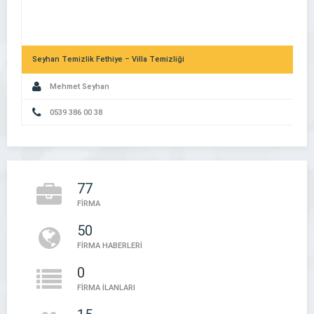
Seyhan Temizlik Fethiye – Villa Temizliği
Mehmet Seyhan
0539 386 00 38
Dijital Kimliğinizi Güçlendirin: Şirket Rehberlerinin Marka Değerin
77
Etkisi
FİRMA
50
Bu Firma – Firma Rehberi
FİRMA HABERLERİ
Bu Firma
0
FİRMA İLANLARI
05394497888