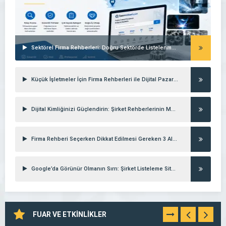
Sektörel Firma Rehberleri: Doğru Sektörde Listelenmenin Gücü
Küçük İşletmeler İçin Firma Rehberleri ile Dijital Pazarlama Stratejileri
Dijital Kimliğinizi Güçlendirin: Şirket Rehberlerinin Marka Değerine Etkisi
Firma Rehberi Seçerken Dikkat Edilmesi Gereken 3 Altın Kural
Google’da Görünür Olmanın Sırrı: Şirket Listeleme Siteleri
FUAR VE ETKİNLİKLER
TÜMÜNÜ