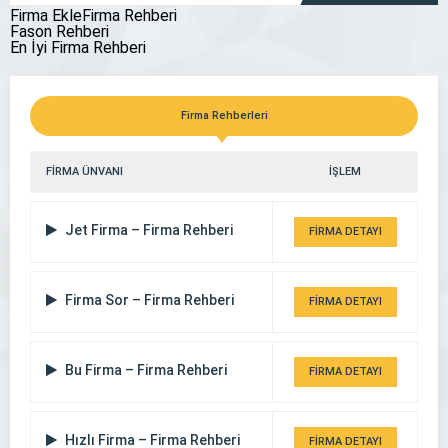
Firma EkleFirma Rehberi
Fason Rehberi
En İyi Firma Rehberi
Çorum Avukat Enes Mantı
Firma Rehberleri
FİRMA ÜNVANI
İŞLEM
Jet Firma – Firma Rehberi
FİRMA DETAYI
Firma Sor – Firma Rehberi
FİRMA DETAYI
Bu Firma – Firma Rehberi
FİRMA DETAYI
Hızlı Firma – Firma Rehberi
FİRMA DETAYI