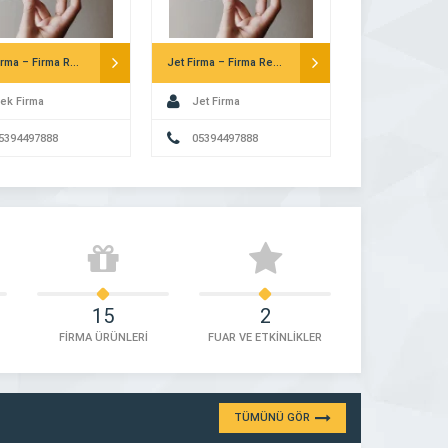
Tek Firma – Firma Rehberi
Jet Firma – Firma Rehberi
ek Firma
Jet Firma
5394497888
05394497888
15
2
FİRMA ÜRÜNLERİ
FUAR VE ETKİNLİKLER
TÜMÜNÜ GÖR