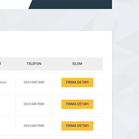
ine
haline gelmiştir. Firmamız müşteri memnuniyetini
 ve
düşünerek uzman, eğitimli ve güler yüzlü
oji
personeliyle […]
İ
TELEFON
İŞLEM
hberi
05394497888
FİRMA DETAYI
05394497888
FİRMA DETAYI
05394497888
FİRMA DETAYI