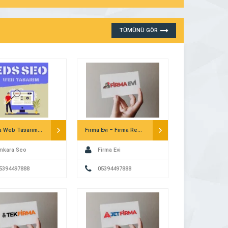
Haziran 10, 2026 10:07 pm
DEVAMINI GÖR
TÜMÜNÜ GÖR
Ankara Web Tasarım – Eds Seo
Firma Evi – Firma Rehberi
nkara Seo
Firma Evi
5394497888
05394497888