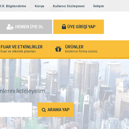
K.K. Bilgilendirme
Künye
Kullanıcı Sözleşmesi
İletişim
HEMEN ÜYE OL
ÜYE GİRİŞİ YAP
FUAR VE ETKİNLİKLER
ÜRÜNLER
fuar ve etkinlik planları
binlerce firma ürünü
erini listeleyelim...
ARAMA YAP