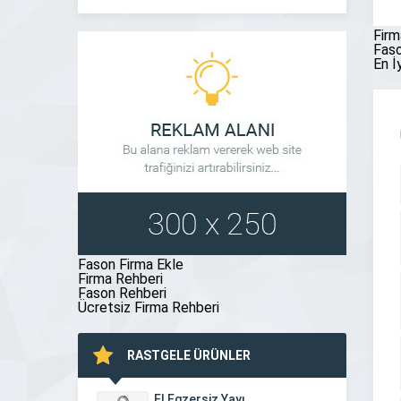
benimseyen Ankara Kanopi sektörüne sürekli
gelişimi, iş 
yatırım yapan, marka sorumluluğun bilincinde bir
için de yeni f
Firm
firmadır. […]
[…]
Faso
En İ
Fason Firma Ekle
Firma Rehberi
Fason Rehberi
Ücretsiz Firma Rehberi
RASTGELE ÜRÜNLER
El Egzersiz Yayı