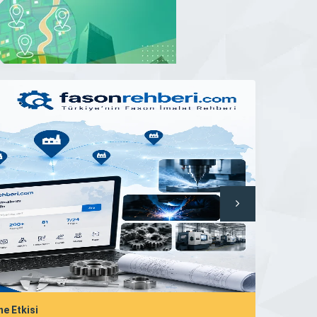
ne Etkisi
Yerel