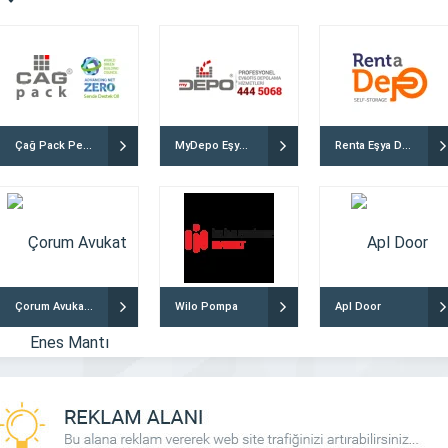
Çağ Pack Petek Kutu Çözümleri
MyDepo Eşya Depolama
Renta Eşya Depolama
Ucg Makina
Emre Teknoloji
Çorum Avukat Enes Mantı
Wilo Pompa
Apl Door
t sektörü, iş makinaları olmadan
Emre Teknoloji, 2019 yılında kurulan
ale gelmiştir. Bu güçlü makineler,
Gazimağusa merkezli bir telefon ağırlıklı sa
erinin hızla ve verimli bir şekilde
mağazasıdır. Misyonumuz, müşterilerim
nı sağlar. Ancak, iş makinelerinin
yenilikçi ve güvenilir teknoloji ürünlerini sun
e dayanıklılığını sürdürebilmeleri için
memnuniyetlerini en üst düzeyde tutmakt
 DETAYLI İNCELE
FİRMAYI DETAYLI İNCELE
m ve yedek parça ihtiyacı vardır.
Kuruluşumuzdan bugüne, kaliteli hiz
inşaat sektöründeki büyümesi ve
anlayışımız ve müşteri memnuniyetine verdiği