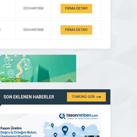
05394497888
FİRMA DETAYI
i
05394497888
FİRMA DETAYI
SON EKLENEN HABERLER
TÜMÜNÜ GÖR