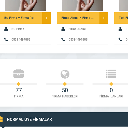
Bu Firma – Firma Rehberi
Firma Alemi – Firma Rehberi
Bu Firma
Firma Alemi
T
05394497888
05394497888
0
77
50
0
FİRMA
FİRMA HABERLERİ
FİRMA İLANLARI
NORMAL ÜYE FİRMALAR