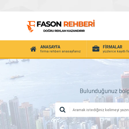
ANASAYFA
FİRMALAR
firma rehberi anasayfanız
yüzlerce kayıtlı f
Bulunduğunuz bölgede