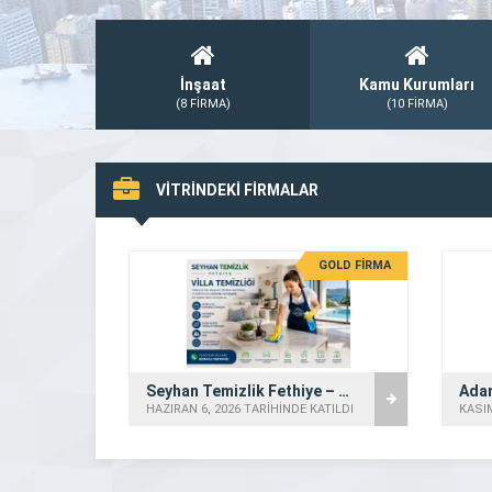
İnşaat
Kamu Kurumları
(8 FİRMA)
(10 FİRMA)
VİTRİNDEKİ FİRMALAR
GOLD FİRMA
Seyhan Temizlik Fethiye – Villa Temizliği
Adan
HAZIRAN 6, 2026 TARİHİNDE KATILDI
KASIM