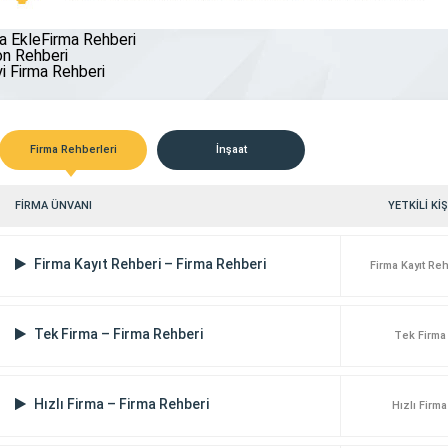
makinası yedek parça tedarikçileri
önemle sektörde öne çıkan bir marka hal
ırsatlar sunmuştur. İş makineleri, ağır
gelmiş bulunmaktayız. Ürünlerimiz
a EkleFirma Rehberi
Hizmetlerimiz Emre Teknoloji olarak, teknol
n Rehberi
dünyasındaki hızlı değişime ayak […]
yi Firma Rehberi
Firma Rehberleri
İnşaat
FİRMA ÜNVANI
YETKİLİ KİŞ
Firma Kayıt Rehberi – Firma Rehberi
Firma Kayıt Re
Tek Firma – Firma Rehberi
Tek Firma
Hızlı Firma – Firma Rehberi
Hızlı Firma