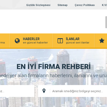
Gizlilik Sözleşmesi
Sitemap
Çerez Politikası
K.V.
HABERLER
İLANLAR
irma
en güncel haberler
güncel seri ilanlar
EN İYİ FİRMA REHBERİ
 yer alan firmaların haberlerini, ilanlarını ve ürünl