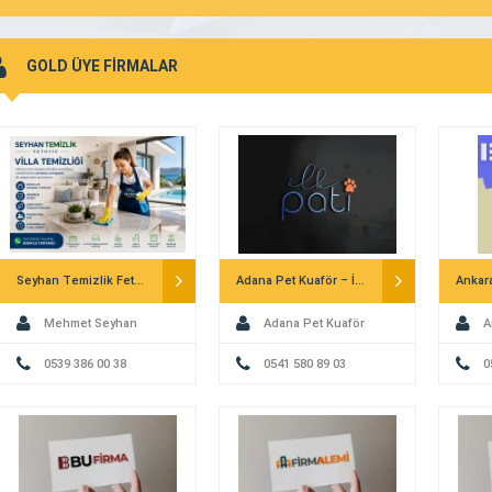
GOLD ÜYE FİRMALAR
Seyhan Temizlik Fethiye – Villa Temizliği
Adana Pet Kuaför – İlk Pati
Mehmet Seyhan
Adana Pet Kuaför
A
0539 386 00 38
0541 580 89 03
0