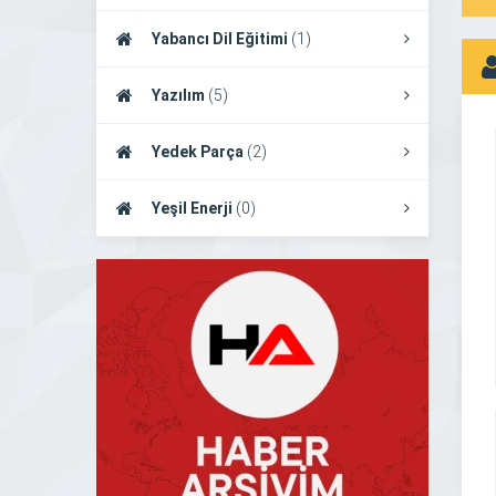
Yabancı Dil Eğitimi
(1)
Yazılım
(5)
Yedek Parça
(2)
Yeşil Enerji
(0)