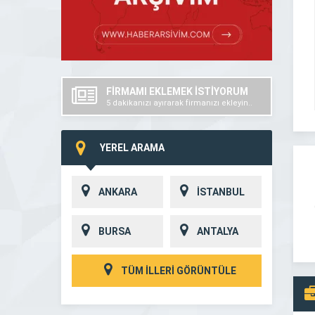
FİRMAMI EKLEMEK İSTİYORUM
5 dakikanızı ayırarak firmanızı ekleyin..
YEREL ARAMA
ANKARA
İSTANBUL
BURSA
ANTALYA
TÜM İLLERİ GÖRÜNTÜLE