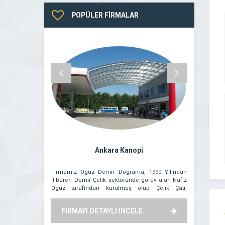
POPÜLER FİRMALAR
Ankara Kanopi
Firmamız Oğuz Demir Doğrama, 1990 Yılından
Modern inşaa
itibaren Demir Çelik sektöründe görev alan Nafiz
düşünülemez h
Oğuz tarafından kurulmuş olup Çelik Çatı,
inşaat projel
Benzinlik Kanopi Sistemleri, Raylı Otomatik Demir
tamamlanması
Kapı ve Demir Kamelya Sistemlerinin üretim ve
verimliliğini v
FİRMAYI DETAYLI İNCELE
FİRMAYI
montajını yapmaktadır. Kurulduğu günden bu
düzenli bakı
yana, sürekli gelişmeyi ve müşteri odaklılığını
Ankara’nın 