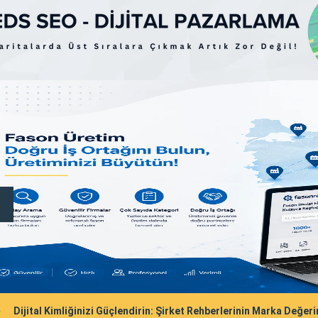
Dijital Kimliğinizi Güçlendirin: Şirket Rehberlerinin Marka Değeri