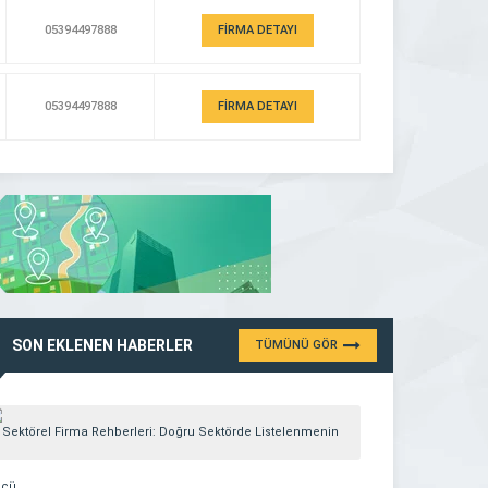
05394497888
FİRMA DETAYI
05394497888
FİRMA DETAYI
SON EKLENEN HABERLER
TÜMÜNÜ GÖR