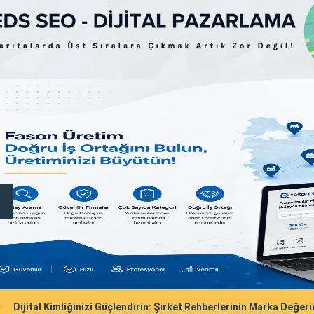
Dijital Kimliğinizi Güçlendirin: Şirket Rehberlerinin Marka Değeri