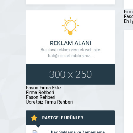
benimseyen Ankara Kanopi sektörüne sürekli
gelişimi, iş 
yatırım yapan, marka sorumluluğun bilincinde bir
için de yeni f
Firm
firmadır. […]
[…]
Faso
En İ
Fason Firma Ekle
Firma Rehberi
Fason Rehberi
Ücretsiz Firma Rehberi
RASTGELE ÜRÜNLER
İlaç Saklama ve Zamanlama