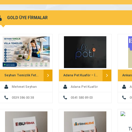
GOLD ÜYE FİRMALAR
Seyhan Temizlik Fethiye – Villa Temizliği
Adana Pet Kuaför – İlk Pati
Mehmet Seyhan
Adana Pet Kuaför
A
0539 386 00 38
0541 580 89 03
0