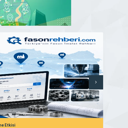
ne Etkisi
Yerel