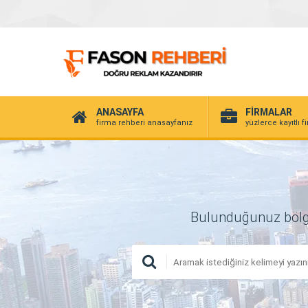
ANASAYFA
FİRMALAR
firma rehberi anasayfanız
yüzlerce kayıtlı f
Bulunduğunuz bölgede