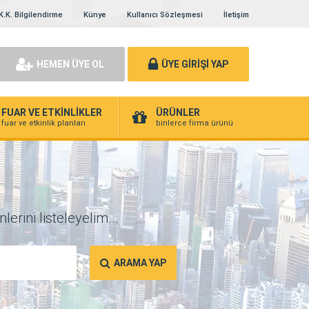
K.K. Bilgilendirme
Künye
Kullanıcı Sözleşmesi
İletişim
HEMEN ÜYE OL
ÜYE GİRİŞİ YAP
FUAR VE ETKİNLİKLER
ÜRÜNLER
fuar ve etkinlik planları
binlerce firma ürünü
erini listeleyelim...
ARAMA YAP