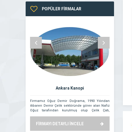
POPÜLER FİRMALAR
Ankara Kanopi
Firmamız Oğuz Demir Doğrama, 1990 Yılından
Modern inşaa
itibaren Demir Çelik sektöründe görev alan Nafiz
düşünülemez h
Oğuz tarafından kurulmuş olup Çelik Çatı,
inşaat projel
Benzinlik Kanopi Sistemleri, Raylı Otomatik Demir
tamamlanması
Kapı ve Demir Kamelya Sistemlerinin üretim ve
verimliliğini v
FİRMAYI DETAYLI İNCELE
FİRMAYI
montajını yapmaktadır. Kurulduğu günden bu
düzenli bakı
yana, sürekli gelişmeyi ve müşteri odaklılığını
Ankara’nın 