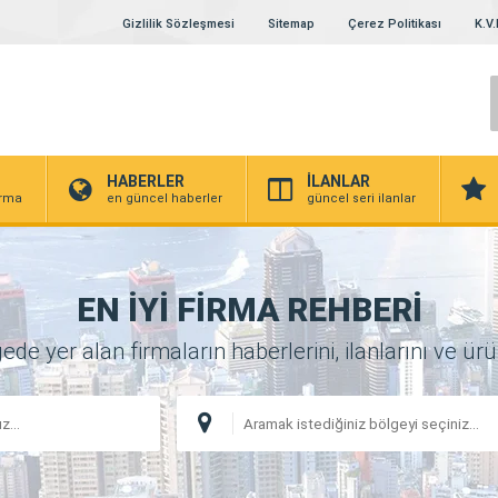
Gizlilik Sözleşmesi
Sitemap
Çerez Politikası
K.V.
HABERLER
İLANLAR
irma
en güncel haberler
güncel seri ilanlar
EN İYİ FİRMA REHBERİ
 yer alan firmaların haberlerini, ilanlarını ve ürünl