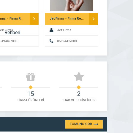
Tek Firma – Firma Rehberi
Jet Firma – Firma Rehberi
ek Firma
Jet Firma
5394497888
05394497888
15
2
FİRMA ÜRÜNLERİ
FUAR VE ETKİNLİKLER
TÜMÜNÜ GÖR