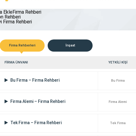
makinası yedek parça tedarikçileri
önemle sektörde öne çıkan bir marka hal
ırsatlar sunmuştur. İş makineleri, ağır
gelmiş bulunmaktayız. Ürünlerimiz
a EkleFirma Rehberi
Hizmetlerimiz Emre Teknoloji olarak, teknol
n Rehberi
dünyasındaki hızlı değişime ayak […]
yi Firma Rehberi
Firma Rehberleri
İnşaat
FİRMA ÜNVANI
YETKİLİ KİŞİ
Bu Firma – Firma Rehberi
Bu Firma
Firma Alemi – Firma Rehberi
Firma Alemi
Tek Firma – Firma Rehberi
Tek Firma