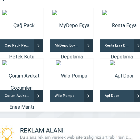
Çağ Pack Petek Kutu Çözümleri
MyDepo Eşya Depolama
Renta Eşya Depolama
Ucg Makina
Emre Teknoloji
Çorum Avukat Enes Mantı
Wilo Pompa
Apl Door
t sektörü, iş makinaları olmadan
Emre Teknoloji, 2019 yılında kurulan
ale gelmiştir. Bu güçlü makineler,
Gazimağusa merkezli bir telefon ağırlıklı sa
erinin hızla ve verimli bir şekilde
mağazasıdır. Misyonumuz, müşterilerim
nı sağlar. Ancak, iş makinelerinin
yenilikçi ve güvenilir teknoloji ürünlerini sun
e dayanıklılığını sürdürebilmeleri için
memnuniyetlerini en üst düzeyde tutmakt
 DETAYLI İNCELE
FİRMAYI DETAYLI İNCELE
m ve yedek parça ihtiyacı vardır.
Kuruluşumuzdan bugüne, kaliteli hiz
inşaat sektöründeki büyümesi ve
anlayışımız ve müşteri memnuniyetine verdiği