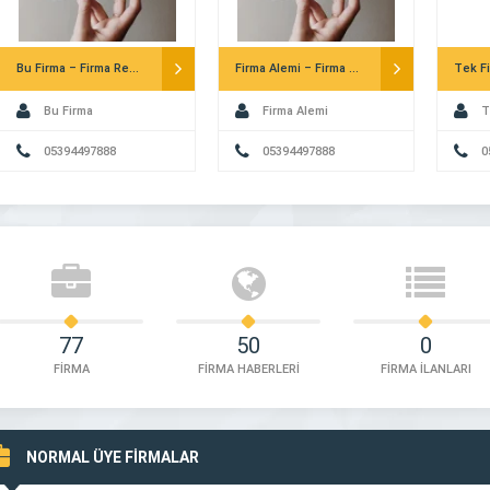
Bu Firma – Firma Rehberi
Firma Alemi – Firma Rehberi
Bu Firma
Firma Alemi
T
05394497888
05394497888
0
77
50
0
FİRMA
FİRMA HABERLERİ
FİRMA İLANLARI
NORMAL ÜYE FİRMALAR