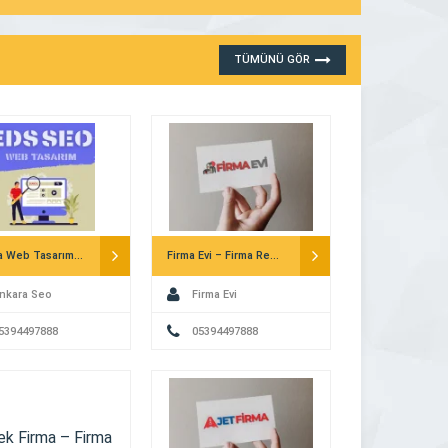
Haziran 10, 2026 10:07 pm
DEVAMINI GÖR
TÜMÜNÜ GÖR
Ankara Web Tasarım – Eds Seo
Firma Evi – Firma Rehberi
nkara Seo
Firma Evi
5394497888
05394497888