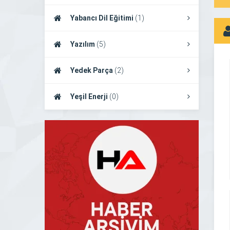
Yabancı Dil Eğitimi
(1)
Yazılım
(5)
Yedek Parça
(2)
Yeşil Enerji
(0)