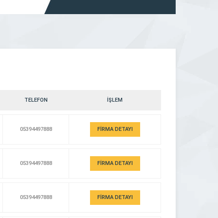
ine
haline gelmiştir. Firmamız müşteri memnuniyetini
 ve
düşünerek uzman, eğitimli ve güler yüzlü
oji
personeliyle […]
TELEFON
İŞLEM
05394497888
FİRMA DETAYI
05394497888
FİRMA DETAYI
05394497888
FİRMA DETAYI