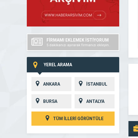
FİRMAMI EKLEMEK İSTİYORUM
5 dakikanızı ayırarak firmanızı ekleyin..
YEREL ARAMA
ANKARA
İSTANBUL
BURSA
ANTALYA
TÜM İLLERİ GÖRÜNTÜLE