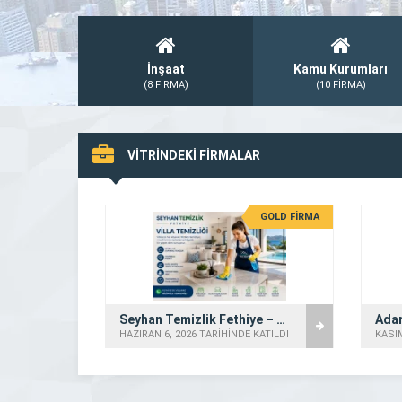
İnşaat
Kamu Kurumları
(8 FİRMA)
(10 FİRMA)
VİTRİNDEKİ FİRMALAR
GOLD FİRMA
Seyhan Temizlik Fethiye – Villa Temizliği
Adan
HAZIRAN 6, 2026 TARİHİNDE KATILDI
KASIM