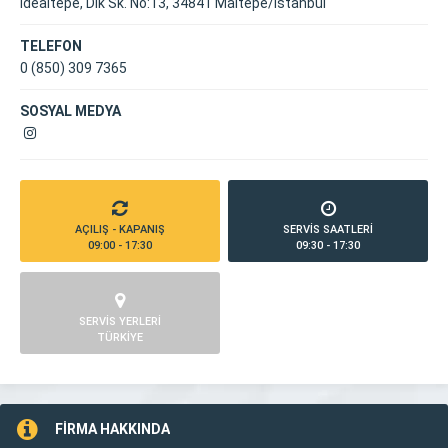
İdealtepe, Dik Sk. No:13, 34841 Maltepe/İstanbul
TELEFON
0 (850) 309 7365
SOSYAL MEDYA
AÇILIŞ - KAPANIŞ
SERVİS SAATLERİ
09:00 - 17:30
09:30 - 17:30
SERVİS YERLERİ
TÜRKİYE
FİRMA HAKKINDA