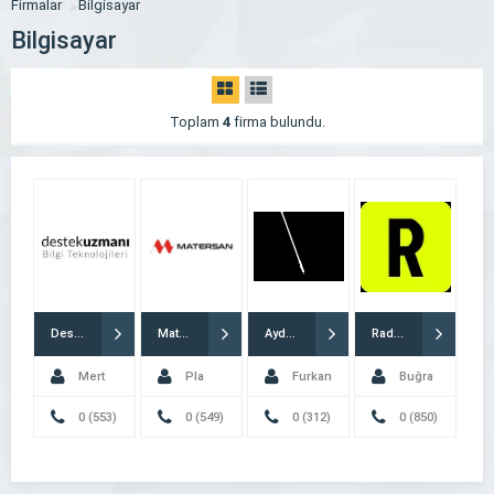
Firmalar
Bilgisayar
Bilgisayar
Toplam
4
firma bulundu.
DestekUzmanı
Matersan 3D
Aydoğan Büro Makineleri
RadiClick Dijital Ajans
Mert
Pla
Furkan
Buğra
Deniz
0 (553)
Filament
0 (549)
Aydoğan
0 (312)
Yücel
0 (850)
063 9922
696 6166
473 7370
309 7365