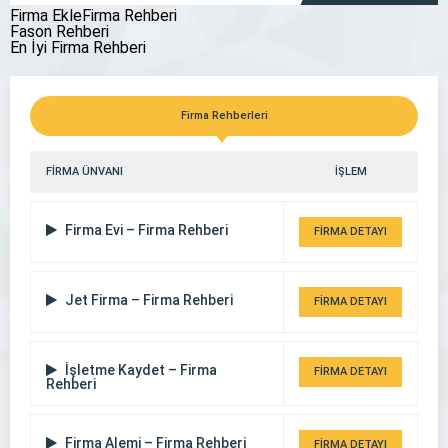
Firma EkleFirma Rehberi
Fason Rehberi
En İyi Firma Rehberi
Çorum Avukat Enes Mantı
Firma Rehberleri
FİRMA ÜNVANI
İŞLEM
Firma Evi – Firma Rehberi
FİRMA DETAYI
Jet Firma – Firma Rehberi
FİRMA DETAYI
İşletme Kaydet – Firma
FİRMA DETAYI
Rehberi
Firma Alemi – Firma Rehberi
FİRMA DETAYI