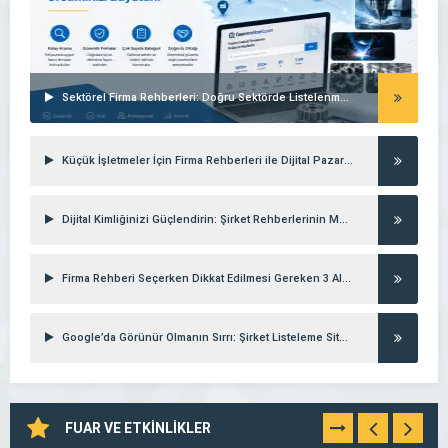
Sektörel Firma Rehberleri: Doğru Sektörde Listelenmenin Gücü
Küçük İşletmeler İçin Firma Rehberleri ile Dijital Pazarlama Stratejileri
Dijital Kimliğinizi Güçlendirin: Şirket Rehberlerinin Marka Değerine Etkisi
Firma Rehberi Seçerken Dikkat Edilmesi Gereken 3 Altın Kural
Google’da Görünür Olmanın Sırrı: Şirket Listeleme Siteleri
FUAR VE ETKİNLİKLER
TÜMÜNÜ