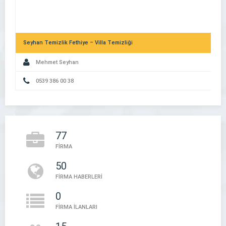
Seyhan Temizlik Fethiye – Villa Temizliği
Mehmet Seyhan
0539 386 00 38
Dijital Kimliğinizi Güçlendirin: Şirket Rehberlerinin Marka Değerin
77
Etkisi
FİRMA
50
Firma Evi – Firma Rehberi
FİRMA HABERLERİ
Firma Evi
0
FİRMA İLANLARI
05394497888