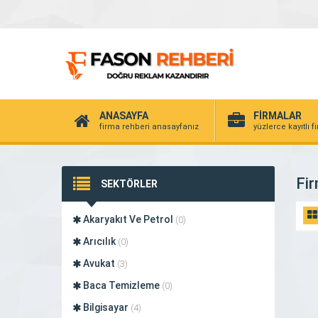
ANASAYFA
FİRMALAR
firma rehberi anasayfanız
yüzlerce kayıtlı f
Fir
SEKTÖRLER
Akaryakıt Ve Petrol
(0)
Arıcılık
(0)
Avukat
(3)
Baca Temizleme
(0)
Bilgisayar
(4)