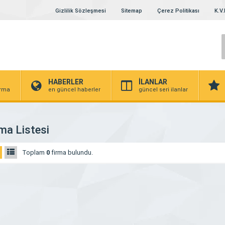
Gizlilik Sözleşmesi
Sitemap
Çerez Politikası
K.V.
HABERLER
İLANLAR
irma
en güncel haberler
güncel seri ilanlar
ma Listesi
Toplam
0
firma bulundu.