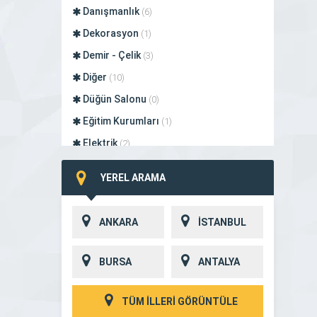
Danışmanlık
(6)
Dekorasyon
(1)
Demir - Çelik
(3)
Diğer
(10)
Düğün Salonu
(0)
Eğitim Kurumları
(1)
Elektrik
(2)
Elektronik
(2)
YEREL ARAMA
Endüstriyel Makine
(1)
Firma Rehberleri
(11)
ANKARA
İSTANBUL
Gıda
(0)
Gold Maps
(3)
BURSA
ANTALYA
Güneş Enerjisi
(0)
Güvenlik
(1)
TÜM İLLERİ GÖRÜNTÜLE