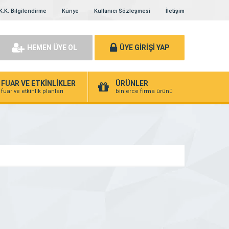
K.K. Bilgilendirme
Künye
Kullanıcı Sözleşmesi
İletişim
HEMEN ÜYE OL
ÜYE GİRİŞİ YAP
FUAR VE ETKİNLİKLER
ÜRÜNLER
fuar ve etkinlik planları
binlerce firma ürünü