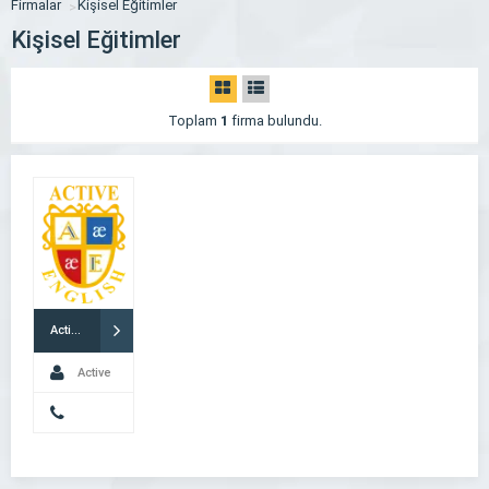
Firmalar
Kişisel Eğitimler
Kişisel Eğitimler
Toplam
1
firma bulundu.
Active English – Ankara İngilizce Kursu
Active
English
08508403323